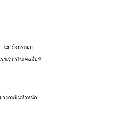
ตร
เขามังกรหยก
่เที่ยวในเขตนั้นที่
 บางคนมึนหัวหนัก