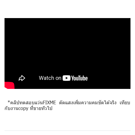
*คลิปทดสอบแว่นFIXME ตัดแสงเพิ่มความคมชัดได้จริง เทียบ
กับงานcopy ที่ขายท่ัวไป