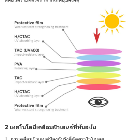
2 เทคโนโลยีเคลือบผิวเลนส์ที่ทันสมัย
1. การเคลือบผิวเลนส์ป้องกันรังสีอัลตราไวโอเลต