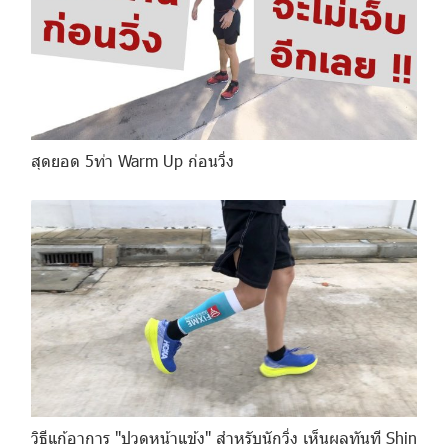
สุดยอด 5ท่า Warm Up ก่อนวิ่ง
วิธีแก้อาการ "ปวดหน้าแข้ง" สำหรับนักวิ่ง เห็นผลทันที Shin