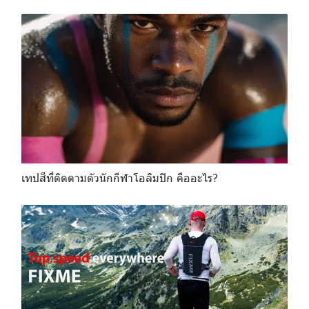
เทปสีที่ติดตามตัวนักกีฬาโอลิมปิก คืออะไร?