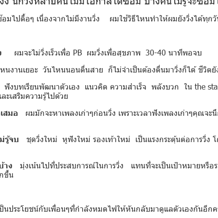
้อมไปดื้อๆ เนื่องจากไม่มีงานวิ่ง ผมใช้วิธีไหนทำให้ผมยังวิ่งได้ทุกว
ง
ผมจะไม่วิ่งเร็วเพื่อ PB ผมวิ่งเพื่อสุขภาพ 30-40 นาทีพอจบ
นงานเยอะ วันไหนนอนตื่นสาย ก็ไม่จำเป็นต้องตื่นมาวิ่งก็ได้ ชีวิตยังม
ังบทเรียนพัฒนาตัวเอง แนวคิด ความสำเร็จ พลังบวก ใน the stan
ละเสริมความรู้ไปด้วย
ลเสมอ
ผมมักจะหาเพลงเก่าๆก่อนวิ่ง เพราะเวลาฟังเพลงเก่าๆคุณจะนึก
่รู้จบ
ชุดวิ่งใหม่ หูฟังใหม่ รองเท้าใหม่ เป็นแรงกระตุ้นต่อการวิ่ง 
งบ้าง
มุ่งเน้นไปที่ประสบการณ์ในการวิ่ง แทนที่จะเป็นเป้าหมายหรือ
ขึ้น
ะเป็นประโยชน์กับเพื่อนๆที่กำลังหมดไฟให้หันกลับมาดูแลตัวเองกันอีกคร