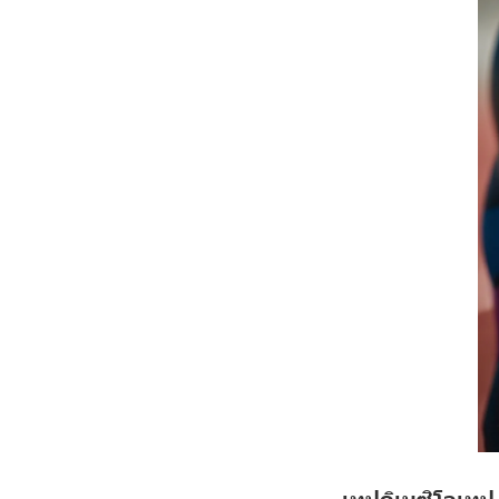
เทปคิเนซิโอเทป 