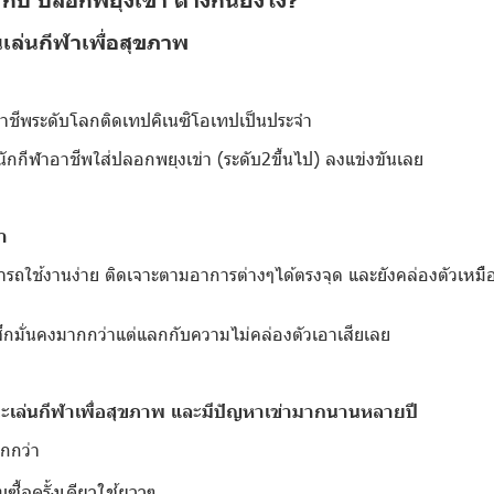
ล่นกีฬาเพื่อสุขภาพ
อาชีพระดับโลกติดเทปคิเนซิโอเทปเป็นประจำ
นักกีฬาอาชีพใส่ปลอกพยุงเข่า (ระดับ2ขึ้นไป) ลงแข่งขันเลย
า
ารถใช้งานง่าย ติดเจาะตามอาการต่างๆได้ตรงจุด
และยังคล่องตัวเหมื
สึกมั่นคงมากกว่าแต่แลกกับความไม่คล่องตัวเอาเสียเลย
ะเล่นกีฬาเพื่อสุขภาพ และมีปัญหาเข่ามากนานหลายปี
ากกว่า
งินซื้อครั้งเดียวใช้ยาวๆ