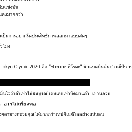
ะดับแข่งขัน
ั่นคงมากกว่า
งเป็นการอยากรีดประสิทธิภาพออกมาแบบสุดๆ
ั่วโมง
 Tokyo Olymic 2020 คือ "ซายากะ ฮิโรตะ" นักแบดมินตันชาวญี่ปุ่น ห
//www.instagram.com/h.sayaka10/ คลิก
ผมมั่นใจว่าถ้าเข่าไม่สมบูรณ์ เช่นเคยเข่าบิดมาแล้ว เข่าหลวม
โอ
อาจไม่เพียงพอ
่างๆสามารถช่วยคุณได้มากกว่าเทปคิเนซิโออย่างแน่นอน