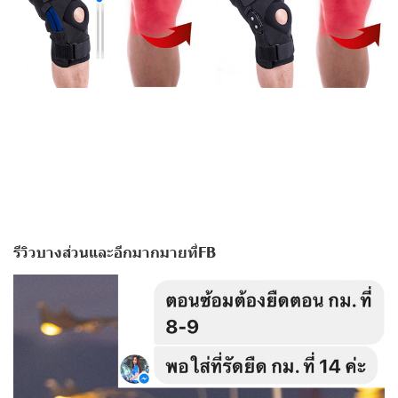
รีวิวบางส่วนและอีกมากมายที่FB