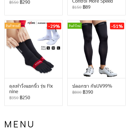
Control More Speed
฿290
฿550
฿89
฿150
-29%
-51%
สินค้าขายดี
สินค้าใหม่
ถุงเท้าวิ่งแยกนิ้ว รุ่น Fix
ปลอกขา กันUV99%
nine
฿390
฿800
฿250
฿350
M E N U