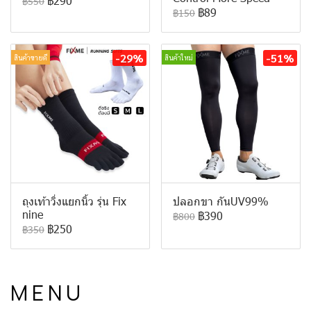
฿290
฿550
฿89
฿150
-29%
-51%
สินค้าขายดี
สินค้าใหม่
ถุงเท้าวิ่งแยกนิ้ว รุ่น Fix
ปลอกขา กันUV99%
nine
฿390
฿800
฿250
฿350
M E N U