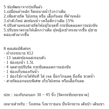
5 ข้อพัฒนาจากรุ่นที่แล้ว
1.เปลี่ยนผ้าหลัก รีดระบายน้ำไวกว่าเดิม
2.เพิ่มสายรัด ไม้เทรล หรือ เสื้อกันลม ที่ด้านหลัง
3.ผ้าตัวใหม่ สะท้อนน้ำ-เหงื่อดีกว่าเดิม 15%
4.ปรับตำแหน่งสายรัดให้อยู่ในจุดที่ กระชับตลอดการแข่งขัน
5.ปรับขนาดรวมให้เล็กกว่าเดิม ผู้หญิงเข้าทรงมากขึ้น ผู้ชาย
คล่องตัวมากขึ้น
8 คุณสมบัติเด่นๆ
- ผ้าเร่งระบาย X12
- 13 จุดสะท้อนแสงรอบตัว
- 1 ช่องถุงน้ำ 1.5L
- 4 จุดสายปรับรัด กระชับตลอดการแข่งขัน
- 1 ช่องเก็บของกันน้ำ
- 1 ช่องใช้งานได้ทันที ใส่ เจล ช็อกโกแลต มือถือ ขวดน้ำ
- สายรัดออกแบบพิเศษ เก็บไม้เทรล หรือเสื้อกันลม
size : รองรับรอบอก 30 – 45 นิ้ว (รัดกระชับทุกขนาด)
เหมาะสำหรับ : วิ่งเทรล วิ่งมาราธอน ปั่นจักรยาน เดินป่า เดินเขา