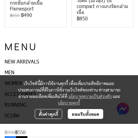
โยคะ (เอวสูง) รุ่น
กระชับกล้ามเนื้อ
compact กางเกงรัดกล้าม
Fixmesport
เนื้อ
฿490
฿650
฿850
M E N U
NEW ARRIVALS
MEN
WOMEN
เว็บไซต์นี้มีการใช้งานคุกกี้ เพื่อเพิ่มประสิทธิภาพและ
ประสบการณ์ที่ดีในการใช้งานเว็บไซต์ของท่าน ท่านสามารถ
ACCESSORIES
อ่านรายละเอียดเพิ่มเติมได้ที่
นโยบายความเป็นส่วนตัว
และ
นโยบายคุกกี้
RUNNING
ตั้งค่าคุกกี้
ยอมรับทั้งหมด
SCUBA
GOLF
฿990
฿550
FITNESS