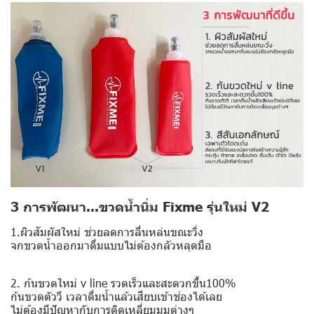
3 การพัฒนา...ขวดน้ำนิ่ม Fixme รุ่นใหม่ V2
1.ผิวสัมผัสใหม่ ช่วยลดการลื่นหล่นขณะวิ่ง
จกขวดน้ำออกมาดื่มแบบไม่ต้องกลัวหลุดมือ
2. ก้นขวดใหม่ v line รวดเร็วและสะดวกขึ้น100%
ก้นขวดตัววี เวลาดื่มน้ำแล้วเสียบเข้าช่องได้เลย
ไม่ต้องมีปัญหากับการติดเหลี่ยมมุมต่างๆ