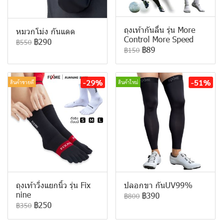
ถุงเท้ากันลื่น รุ่น More
หมวกโม่ง กันแดด
Control More Speed
฿290
฿550
฿89
฿150
-29%
-51%
สินค้าขายดี
สินค้าใหม่
ถุงเท้าวิ่งแยกนิ้ว รุ่น Fix
ปลอกขา กันUV99%
nine
฿390
฿800
฿250
฿350