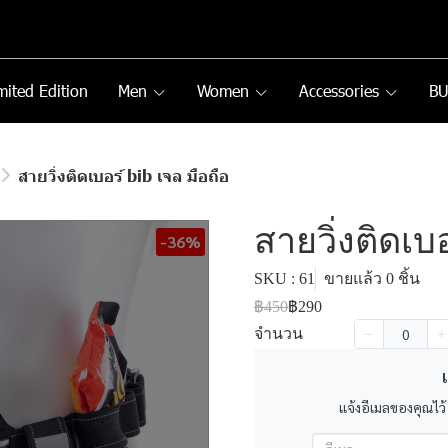
mited Edition
Men
Women
Accessories
B
สายวิ่งติดเบอร์ bib เจล มือถือ
สายวิ่งติดเบอ
-36%
SKU : 61
ขายแล้ว 0 ชิ้น
฿450
฿290
จำนวน
เ
แจ้งอีเมลของคุณไว้