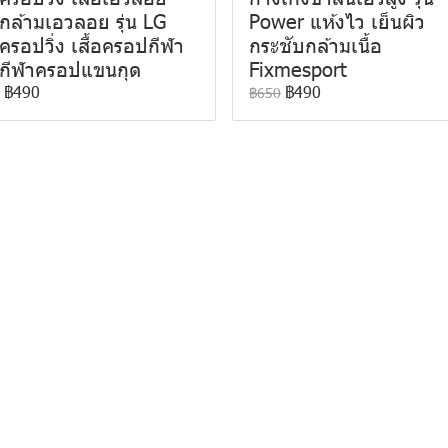
้อกล้ามเอวลอย รุ่น LG
Power แห้งไว เย็นผิว
อครอปวิ่ง เสื้อครอปกีฬา
กระชับกล้ามเนื้อ
้อกีฬาครอปแขนกุด
Fixmesport
฿490
฿490
฿650