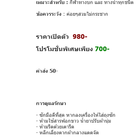
เหมาะสำหรับ :
กีฬาทางบก และ ทางน้ำทุกชนิด
ข้อควรระวัง
: ค่อยๆสวมไม่กระชาก
ราคาเปิดตัว
98
0-
โปรโมชั่นพิเศษเพียง
700-
ค่าส่ง 50-
การดูแลรักษา
- ซักมือดีที่สุด หากลงเครื่องให้ใส่ถุงซัก
- ห้ามใช้สารฟอกขาว น้ำยาปรับผ้านุ่ม
- ห้ามรีดด้วยเตารีด
- หลีกเลี่ยงตากผ้ากลางแดดจัด