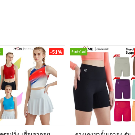
-51%
่
สินค้าใหม่
อครอปวิ่ง เสื้อเอวลอย
กางเกงขาสั้นเอวสูง รุ่น