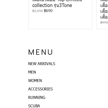
collection รุ่น3Tone
เสื
เสื้
฿690
฿1,090
เสื
฿990
M E N U
NEW ARRIVALS
MEN
WOMEN
ACCESSORIES
RUNNING
SCUBA