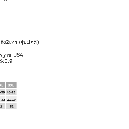
ึง2เท่า (รุ่นปกติ)
าตรฐาน USA
ถึง0.9