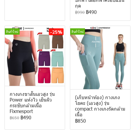
กุด
฿490
฿990
-25%
สินค้าใหม่
สินค้าใหม่
กางเกงขาสั้นเอวสูง รุ่น
(เก็บหน้าท้อง) กางเกง
Power แห้งไว เย็นผิว
โยคะ (เอวสูง) รุ่น
กระชับกล้ามเนื้อ
compact กางเกงรัดกล้าม
Fixmesport
เนื้อ
฿490
฿650
฿850