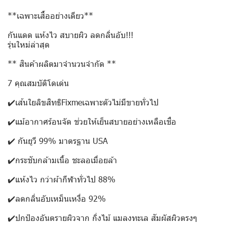
**เฉพาะเสื้ออย่างเดียว**
กันแดด แห้งไว สบายผิว ลดกลิ่นอับ!!!
รุ่นใหม่ล่าสุด
** สินค้าผลิตมาจำนวนจำกัด **
7 คุณสมบัติโดเด่น
✔️เส้นใยลิขสิทธิFixmeเฉพาะตัวไม่มีขายทั่วไป
✔️แม้อากาศร้อนจัด ช่วยให้เย็นสบายอย่างเหลือเชื่อ
✔️ กันยูวี 99% มาตรฐาน USA
✔️กระชับกล้ามเนื้อ ชะลอเมื่อยล้า
✔️แห้งไว กว่าผ้ากีฬาทั่วไป 88%
✔️ลดกลิ่นอับเหม็นเหงื่อ 92%
✔️ปกป้องอันตรายผิวจาก กิ่งไม้ แมลงทะเล สัมผัสผิวตรงๆ