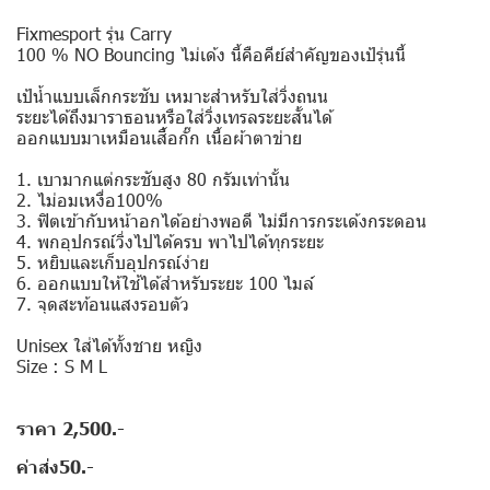
Fixmesport รุ่น Carry
100 % NO Bouncing ไม่เด้ง นี้คือคีย์สำคัญของเป้รุ่นนี้
เป้น้ำแบบเล็กกระชับ เหมาะสำหรับใส่วิ่งถนน
ระยะได้ถึงมาราธอนหรือใส่วิ่งเทรลระยะสั้นได้
ออกแบบมาเหมือนเสื้อกั๊ก เนื้อผ้าตาข่าย
1. เบามากแต่กระชับสูง 80 กรัมเท่านั้น
2. ไม่อมเหงื่อ100%
3. ฟิตเข้ากับหน้าอกได้อย่างพอดี ไม่มีการกระเด้งกระดอน
4. พกอุปกรณ์วิ่งไปได้ครบ พาไปได้ทุกระยะ
5. หยิบและเก็บอุปกรณ์ง่าย
6. ออกแบบให้ใช้ได้สำหรับระยะ 100 ไมล์
7. จุดสะท้อนแสงรอบตัว
Unisex ใส่ได้ทั้งชาย หญิง
Size : S M L
ราคา 2,500.-
ค่าส่ง50.-