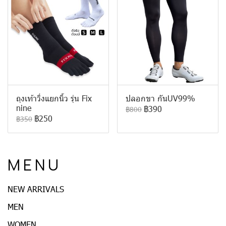
ถุงเท้าวิ่งแยกนิ้ว รุ่น Fix
ปลอกขา กันUV99%
nine
฿390
฿800
฿250
฿350
M E N U
NEW ARRIVALS
MEN
WOMEN