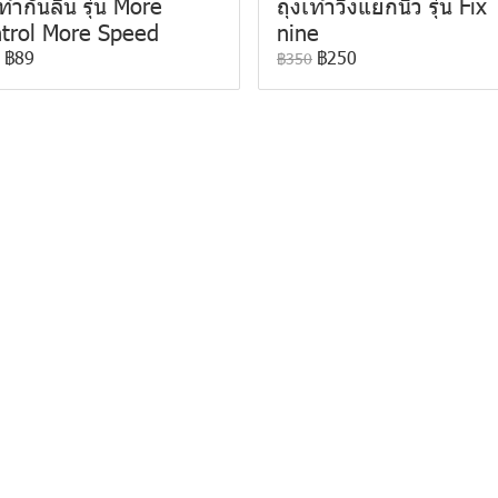
ท้ากันลื่น รุ่น More
ถุงเท้าวิ่งแยกนิ้ว รุ่น Fix
trol More Speed
nine
฿89
฿250
฿350