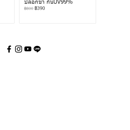
ปลอกขา กันUV99%
฿390
฿800