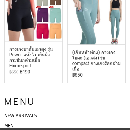
กางเกงขาสั้นเอวสูง รุ่น
(เก็บหน้าท้อง) กางเกง
Power แห้งไว เย็นผิว
โยคะ (เอวสูง) รุ่น
กระชับกล้ามเนื้อ
compact กางเกงรัดกล้าม
Fixmesport
เนื้อ
฿490
฿650
฿850
M E N U
NEW ARRIVALS
MEN