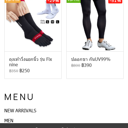
-29%
-51%
ถุงเท้าวิ่งแยกนิ้ว รุ่น Fix
ปลอกขา กันUV99%
nine
฿390
฿800
฿250
฿350
M E N U
NEW ARRIVALS
MEN