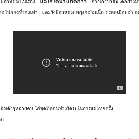
แอโรไดนามิกดีกว่า
ูปมีส่วนช่วยในเรื่อง
กางเกงขาสั้นได้อย่างม
้ไหลไปกองที่รองเท้า และยังมีส่วนช่วยพยุงกล้ามเนืื้อ ชะลอเมืื่อยล้า 
บอีลิทดังๆหลายคน ใส่ชุดที่ค่อนข้างรัดรูปในการแข่งทุกครั้ง
วย