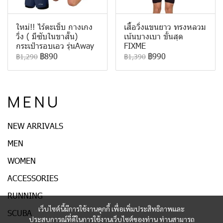
ใหม่!! ไร้ตะเข็บ กางเกง
เสื้อวิ่งแขนยาว ทรงหลวม
วิ่ง ( มีซับในขาสั้น)
เน้นบางเบา ขั้นสุด
กระเป๋ารอบเอว รุ่นAway
FIXME
฿890
฿990
฿1,290
฿1,390
M E N U
NEW ARRIVALS
MEN
WOMEN
ACCESSORIES
RUNNING
เว็บไซต์นี้มีการใช้งานคุกกี้ เพื่อเพิ่มประสิทธิภาพและ
SCUBA
ประสบการณ์ที่ดีในการใช้งานเว็บไซต์ของท่าน ท่านสามารถ