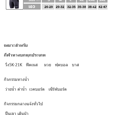
เหมาะสำหรับ
กีฬาทางบกทุกประเภท
วิ่ง5K-21K ฟิตเนส มวย ฟุตบอล บาส
กิจกรรมทางน้ำ
ว่ายน้ำ ดำน้ำ เวคบอร์ด เซิร์ฟบอร์ด
กิจกรรมกลางแจ้งทั่วไป
ปีนเขา เดินป่า