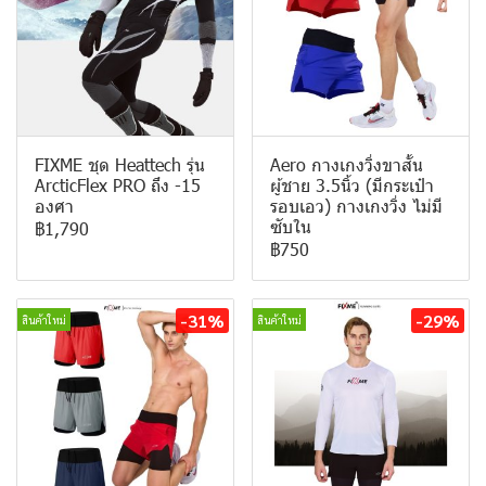
FIXME ชุด Heattech รุ่น
Aero กางเกงวิ่งขาสั้น
ArcticFlex PRO ถึง -15
ผู้ชาย 3.5นิ้ว (มีกระเป๋า
องศา
รอบเอว) กางเกงวิ่ง ไม่มี
ซับใน
฿1,790
฿750
-31%
-29%
สินค้าใหม่
สินค้าใหม่