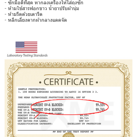
- ซักมือดีที่สุด หากลงเครื่องให้ใส่ถุงซัก
- ห้ามใช้สารฟอกขาว น้ำยาปรับผ้านุ่ม
- ห้ามรีดด้วยเตารีด
- หลีกเลี่ยงตากผ้ากลางแดดจัด