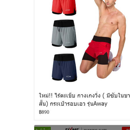
ใหม่!! ไร้ตะเข็บ กางเกงวิ่ง ( มีซับในข
สั้น) กระเป๋ารอบเอว รุ่นAway
฿890