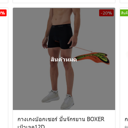
8%
-20%
สินค
สินค้าหมด
กางเกงบ๊อกเซอร์ ปั่นจักรยาน BOXER
ก
เป้าเจล12D
฿