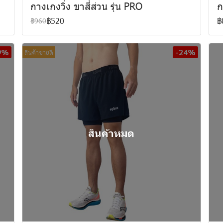
กางเกงวิ่ง ขาสี่ส่วน รุ่น PRO
ก
฿520
฿
฿960
9%
-24%
สินค้าขายดี
สินค้าหมด