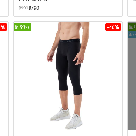
฿790
฿990
4%
-46%
สินค้าใหม่
สินค
สั่ง