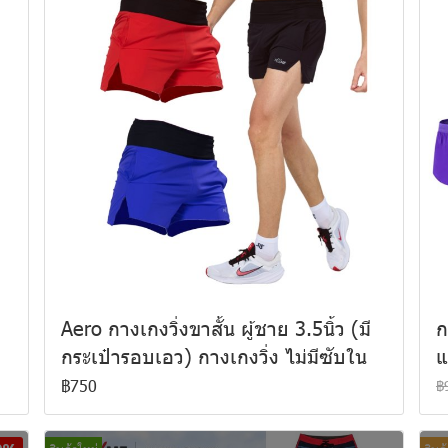
า
Aero กางเกงวิ่งขาสั้น ผู้ชาย 3.5นิ้ว (มี
ก
กระเป๋ารอบเอว) กางเกงวิ่ง ไม่มีซับใน
แ
฿750
฿