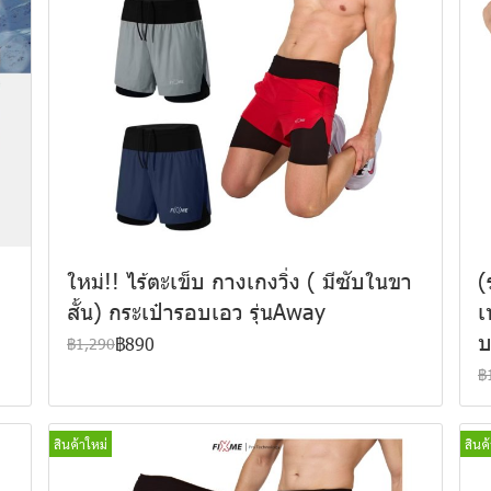
ใหม่!! ไร้ตะเข็บ กางเกงวิ่ง ( มีซับในขา
(
สั้น) กระเป๋ารอบเอว รุ่นAway
เ
บ
฿890
฿1,290
฿
สินค้าใหม่
สินค