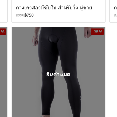
กางเกงสองมีซับใน สำหรับวิ่ง ผู้ชาย
ก
฿750
฿990
฿
1%
-35%
สินค้าหมด