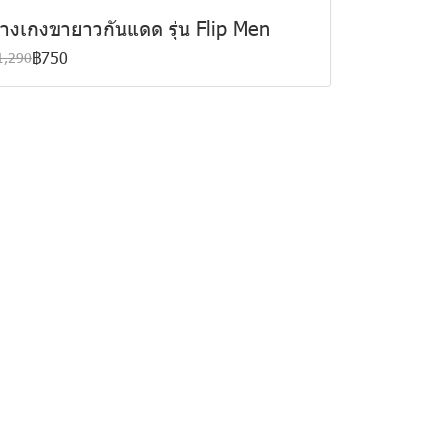
างเกงขายาวกันแดด รุ่น Flip Men
฿750
1,290