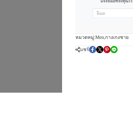
แจ้งอีเมลของคุณไว้
หมวดหมู่:
Men
,
กางเกงชาย
แชร์