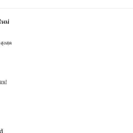
ใหม่
สูงสุด
นอน!
ี้