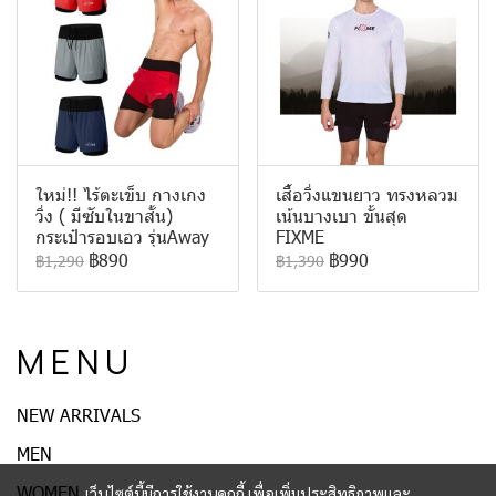
ใหม่!! ไร้ตะเข็บ กางเกง
เสื้อวิ่งแขนยาว ทรงหลวม
วิ่ง ( มีซับในขาสั้น)
เน้นบางเบา ขั้นสุด
กระเป๋ารอบเอว รุ่นAway
FIXME
฿890
฿990
฿1,290
฿1,390
M E N U
NEW ARRIVALS
MEN
WOMEN
เว็บไซต์นี้มีการใช้งานคุกกี้ เพื่อเพิ่มประสิทธิภาพและ