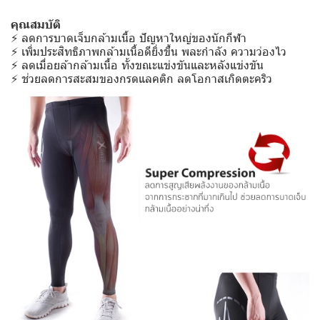
คุณสมบัติ
⚡️ ลดการบาดเจ็บกล้ามเนื้อ ปัญหาใหญ่ของนักกีฬา
⚡️ เพิ่มประสิทธิภาพกล้ามเนื้อดียิ่งขึ้น พละกำลัง ความว่องไว
⚡️ ลดเมื่อยล้ากล้ามเนื้อ ทั้งขณะแข่งขันและหลังแข่งขัน
⚡️ ช่วยลดการสะสมของกรดแลคติก ลดโอกาสเกิดตะคริว