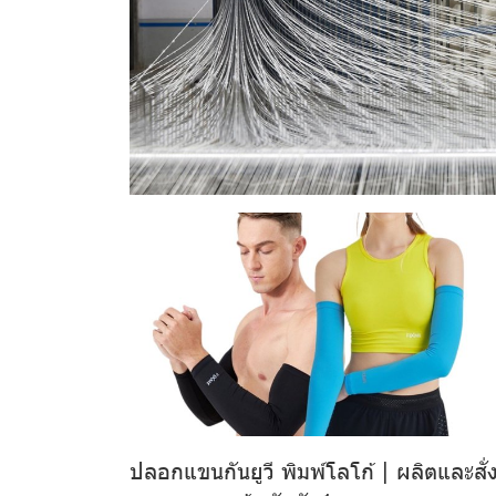
ปลอกแขนกันยูวี พิมพ์โลโก้ | ผลิตและสั่