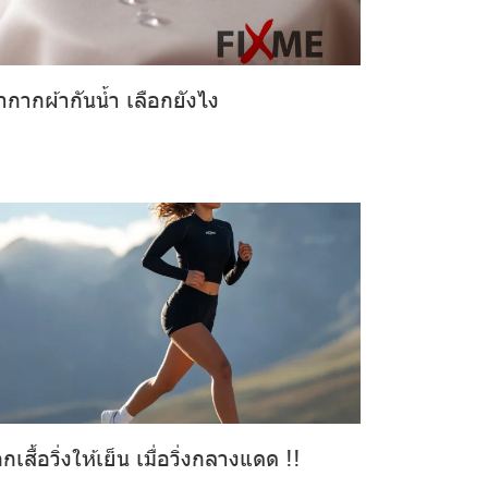
ากากผ้ากันน้ำ เลือกยังไง
อกเสื้อวิ่งให้เย็น เมื่อวิ่งกลางแดด !!