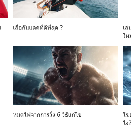
ง
เสื้อกันแดดที่ดีที่สุด ?
เล่
ใหม
หมดไฟจากการวิ่ง 6 วิธีแก้ไข
โฆษ
ไง