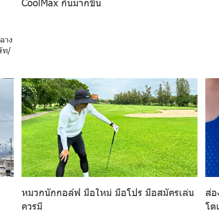
CoolMax กันมากขึ้น
กลาง
ษัท/
หมวกนักกอล์ฟ มือใหม่ มือโปร มือสมัครเล่น
ส่อ
ควรมี
โตเ